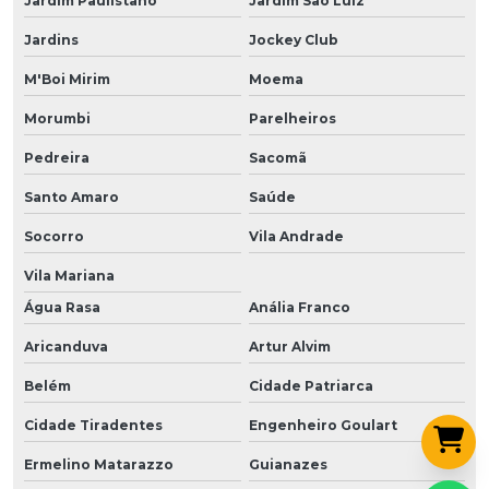
Jardim Paulistano
Jardim São Luiz
Jardins
Jockey Club
M'Boi Mirim
Moema
Morumbi
Parelheiros
Pedreira
Sacomã
Santo Amaro
Saúde
Socorro
Vila Andrade
Vila Mariana
Água Rasa
Anália Franco
Aricanduva
Artur Alvim
Belém
Cidade Patriarca
Cidade Tiradentes
Engenheiro Goulart
Ermelino Matarazzo
Guianazes