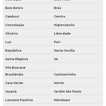
Bom Retiro
Brás
Cambuci
Centro
Consolação
Higienópolis
Glicério
Liberdade
Luz
Pari
República
Santa Cecília
Santa Efigênia
Sé
Vila Buarque
Brasilândia
Cachoeirinha
Casa Verde
Imirim
Jaçanã
Jardim São Paulo
Lauzane Paulista
Mandaqui