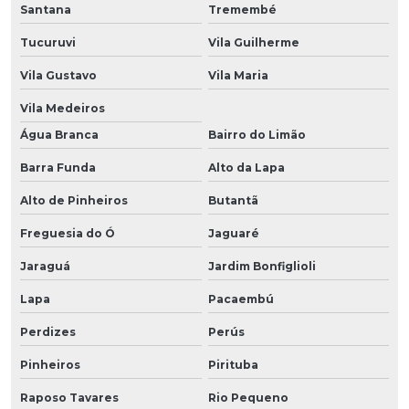
Santana
Tremembé
Tucuruvi
Vila Guilherme
Vila Gustavo
Vila Maria
Vila Medeiros
Água Branca
Bairro do Limão
Barra Funda
Alto da Lapa
Alto de Pinheiros
Butantã
Freguesia do Ó
Jaguaré
Jaraguá
Jardim Bonfiglioli
Lapa
Pacaembú
Perdizes
Perús
Pinheiros
Pirituba
Raposo Tavares
Rio Pequeno