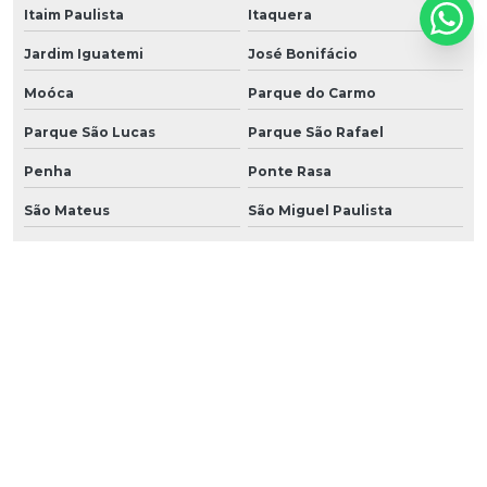
Itaim Paulista
Itaquera
Jardim Iguatemi
José Bonifácio
Moóca
Parque do Carmo
Parque São Lucas
Parque São Rafael
Penha
Ponte Rasa
São Mateus
São Miguel Paulista
Sapopemba
Tatuapé
Vila Carrão
Vila Curuçá
Vila Esperança
Vila Formosa
Vila Matilde
Vila Prudente
São Caetano do sul
São Bernardo do Campo
Santo André
Diadema
Guarulhos
Suzano