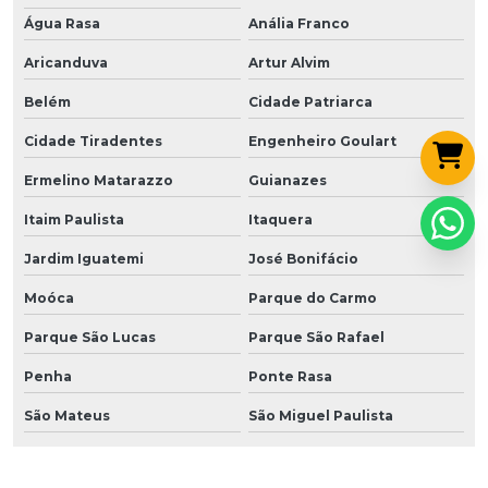
Água Rasa
Anália Franco
Aricanduva
Artur Alvim
Belém
Cidade Patriarca
Cidade Tiradentes
Engenheiro Goulart
Ermelino Matarazzo
Guianazes
Itaim Paulista
Itaquera
Jardim Iguatemi
José Bonifácio
Moóca
Parque do Carmo
Parque São Lucas
Parque São Rafael
Penha
Ponte Rasa
São Mateus
São Miguel Paulista
Sapopemba
Tatuapé