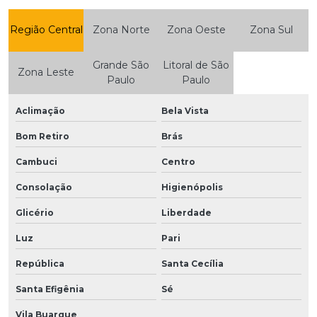
Região Central
Zona Norte
Zona Oeste
Zona Sul
Grande São
Litoral de São
Zona Leste
Paulo
Paulo
Aclimação
Bela Vista
Bom Retiro
Brás
Cambuci
Centro
Consolação
Higienópolis
Glicério
Liberdade
Luz
Pari
República
Santa Cecília
Santa Efigênia
Sé
Vila Buarque