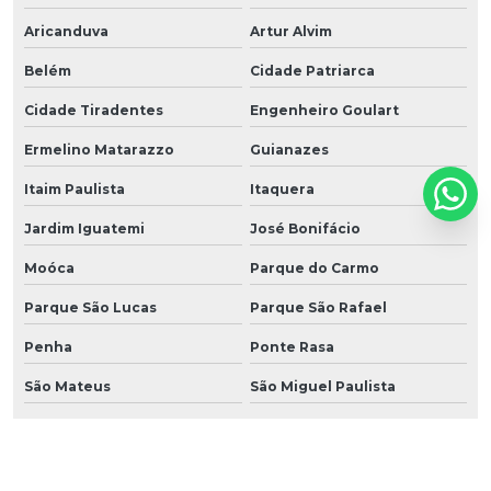
Aricanduva
Artur Alvim
Belém
Cidade Patriarca
Cidade Tiradentes
Engenheiro Goulart
Ermelino Matarazzo
Guianazes
Itaim Paulista
Itaquera
Jardim Iguatemi
José Bonifácio
Moóca
Parque do Carmo
Parque São Lucas
Parque São Rafael
Penha
Ponte Rasa
São Mateus
São Miguel Paulista
Sapopemba
Tatuapé
Vila Carrão
Vila Curuçá