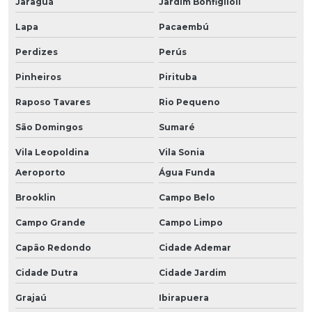
Jaraguá
Jardim Bonfiglioli
Lapa
Pacaembú
Perdizes
Perús
Pinheiros
Pirituba
Raposo Tavares
Rio Pequeno
São Domingos
Sumaré
Vila Leopoldina
Vila Sonia
Aeroporto
Água Funda
Brooklin
Campo Belo
Campo Grande
Campo Limpo
Capão Redondo
Cidade Ademar
Cidade Dutra
Cidade Jardim
Grajaú
Ibirapuera