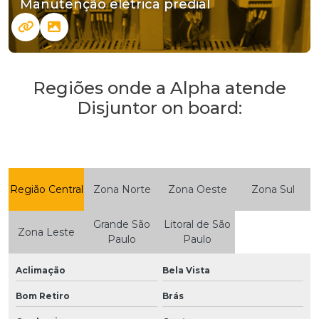
Manutenção elétrica predial
Regiões onde a Alpha atende
Disjuntor on board:
Região Central
Zona Norte
Zona Oeste
Zona Sul
Grande São
Litoral de São
Zona Leste
Paulo
Paulo
Aclimação
Bela Vista
Bom Retiro
Brás