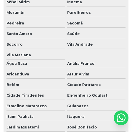
M'Boi Mirim
Moema
Morumbi
Parelheiros
Pedreira
Sacomã
Santo Amaro
Saúde
Socorro
Vila Andrade
Vila Mariana
Água Rasa
Anália Franco
Aricanduva
Artur Alvim
Belém
Cidade Patriarca
Cidade Tiradentes
Engenheiro Goulart
Ermelino Matarazzo
Guianazes
Itaim Paulista
Itaquera
Jardim Iguatemi
José Bonifácio