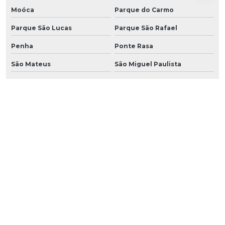
Moóca
Parque do Carmo
Parque São Lucas
Parque São Rafael
Penha
Ponte Rasa
São Mateus
São Miguel Paulista
Sapopemba
Tatuapé
Vila Carrão
Vila Curuçá
Vila Esperança
Vila Formosa
Vila Matilde
Vila Prudente
São Caetano do sul
São Bernardo do Campo
Santo André
Diadema
Guarulhos
Suzano
Ribeirão Pires
Mauá
Embu
Embu Guaçú