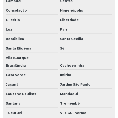
Cambuci
Centro
Consolação
Higienópolis
Glicério
Liberdade
Luz
Pari
República
Santa Cecília
Santa Efigênia
Sé
Vila Buarque
Brasilândia
Cachoeirinha
Casa Verde
Imirim
Jaçanã
Jardim São Paulo
Lauzane Paulista
Mandaqui
Santana
Tremembé
Tucuruvi
Vila Guilherme